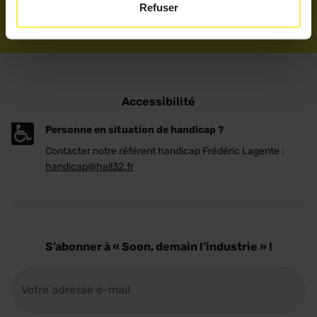
Refuser
Accessibilité
Personne en situation de handicap ?
Contacter notre référent handicap Frédéric Lagente :
handicap@hall32.fr
S’abonner à « Soon, demain l’industrie » !
E-
mail
(Nécessaire)