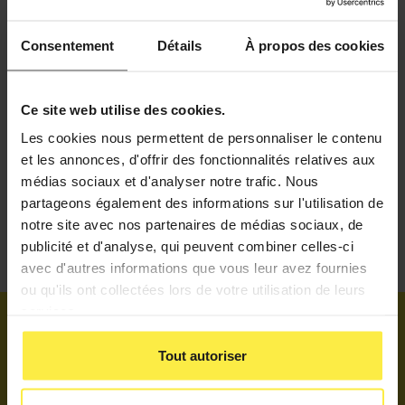
Consentement
Détails
À propos des cookies
Visite scolaire
Ce site web utilise des cookies.
Les cookies nous permettent de personnaliser le contenu
et les annonces, d'offrir des fonctionnalités relatives aux
médias sociaux et d'analyser notre trafic. Nous
partageons également des informations sur l'utilisation de
notre site avec nos partenaires de médias sociaux, de
publicité et d'analyse, qui peuvent combiner celles-ci
avec d'autres informations que vous leur avez fournies
ou qu'ils ont collectées lors de votre utilisation de leurs
services.
Suivez-nous #hall32
Tout autoriser