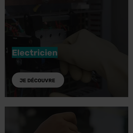
Electricien
Responsable du câblage, du diagnostic des
pannes et de la mise en place de mesures de
JE DÉCOUVRE
sécurité, l'électricien est qualifié dans le domaine
de l'électricité.