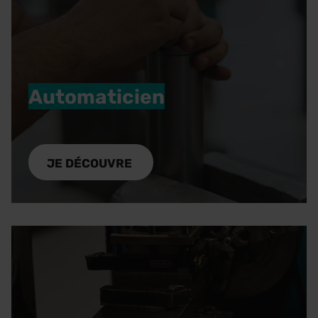
Automaticien
L'expert en automatisation industrielle
programme, installe et assure la maintenance
JE DÉCOUVRE
pour l'industrie du futur.