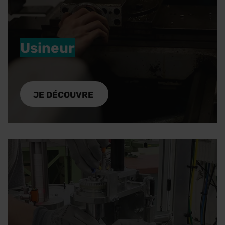
Usineur
Spécialiste dans la fabrication des pièces
industrielles, l'usineur utilise diverses machines-
JE DÉCOUVRE
outils pour usiner par enlèvement de matière.