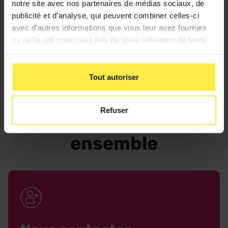
maintenance
notre site avec nos partenaires de médias sociaux, de
publicité et d'analyse, qui peuvent combiner celles-ci
avec d'autres informations que vous leur avez fournies
Rôle essentiel dans l'industrie, il assure le bon
ou qu'ils ont collectées lors de votre utilisation de leurs
fonctionnement des équipements de
services.
JE DÉCOUVRE
l'entreprise, diagnostique les pannes qui
surviennent.
Tout autoriser
Refuser
Commençons
ensemble