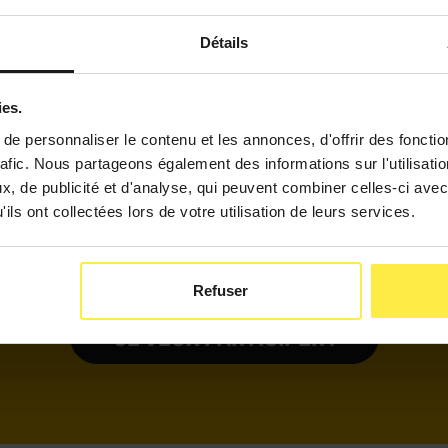
Détails
phone
(Nécessaire)
ies.
e personnaliser le contenu et les annonces, d'offrir des fonctio
(Nécessaire)
rafic. Nous partageons également des informations sur l'utilisati
 cliquant sur « Je veux participer ! », j’accepte d’être
, de publicité et d'analyse, qui peuvent combiner celles-ci avec
ils ont collectées lors de votre utilisation de leurs services.
contacté·e par email ou téléphone au sujet des journé
immersion, portes ouvertes, et formations proposées à 
2
Refuser