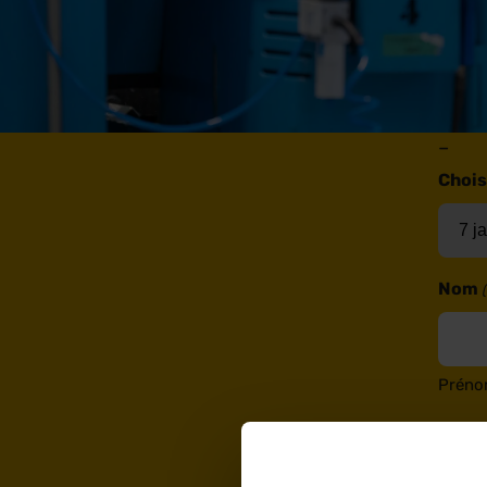
–
Chois
Nom
Prén
E-mai