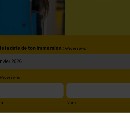
is la date de ton immersion :
(Nécessaire)
(Nécessaire)
om
Nom
l
(Nécessaire)