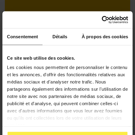
Consentement
Détails
À propos des cookies
Ce site web utilise des cookies.
Les cookies nous permettent de personnaliser le contenu
et les annonces, d'offrir des fonctionnalités relatives aux
médias sociaux et d'analyser notre trafic. Nous
partageons également des informations sur l'utilisation de
notre site avec nos partenaires de médias sociaux, de
publicité et d'analyse, qui peuvent combiner celles-ci
avec d'autres informations que vous leur avez fournies
2 juillet 2023
ou qu'ils ont collectées lors de votre utilisation de leurs
Indicateurs – Session juin 2021
services.