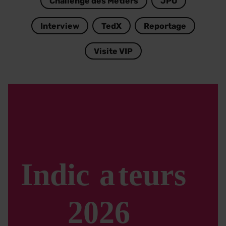
Challenge des Métiers
JPO
Interview
TedX
Reportage
Visite VIP