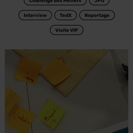
Challenge des Métiers
JPO
Interview
TedX
Reportage
Visite VIP