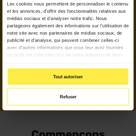
Les cookies nous permettent de personnaliser le contenu
et les annonces, d'offrir des fonctionnalités relatives aux
médias sociaux et d'analyser notre trafic. Nous
C’est quoi un plateau technique ?
partageons également des informations sur l'utilisation de
notre site avec nos partenaires de médias sociaux, de
publicité et d'analyse, qui peuvent combiner celles-ci
avec d'autres informations que vous leur avez fournies
Qui sont les formateurs de Hall 32 ?
ou qu'ils ont collectées lors de votre utilisation de leurs
services.
Tout autoriser
Quels sont vos taux de réussite ?
Refuser
Commençons