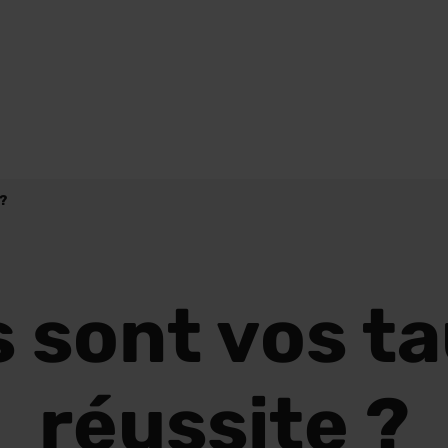
 ?
 sont vos t
réussite ?