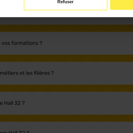
Refuser
Hall 32 ?
ns vos formations ?
tiers et les filières ?
e Hall 32 ?