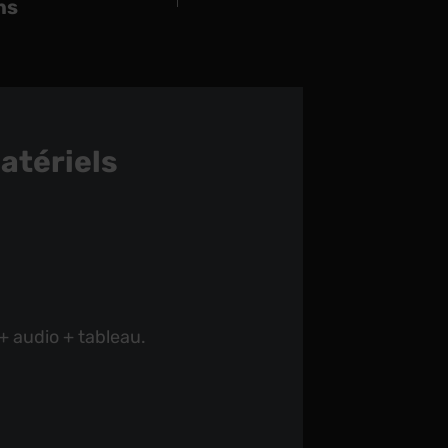
ns
atériels
 + audio + tableau.