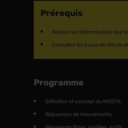
Prérequis
Notions en détermination des t
Connaître les bases de l’étude du
Programme
Définition et concept du MOST®,
Séquences de mouvements,
Séquences libres, guidées, outils,