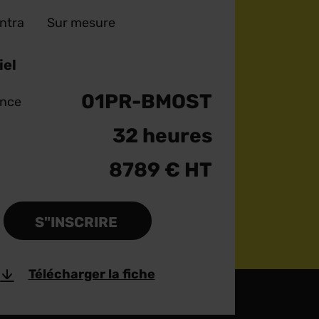
Intra
Sur mesure
iel
01PR-BMOST
ence
32 heures
8789 € HT
S"INSCRIRE
Télécharger la fiche