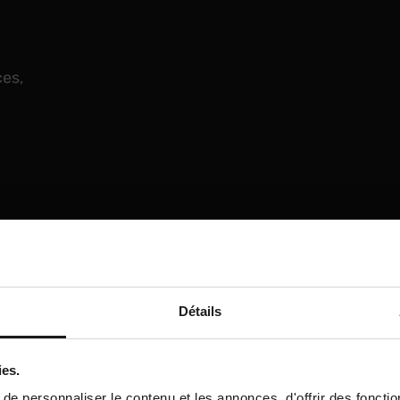
ces,
Détails
ur vidéo,
ies.
 plan.
e personnaliser le contenu et les annonces, d'offrir des fonctio