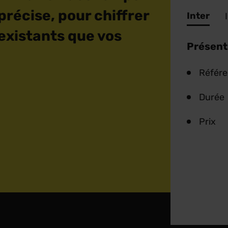
 précise, pour chiffrer
Inter
 existants que vos
Présent
Référ
Durée
Prix