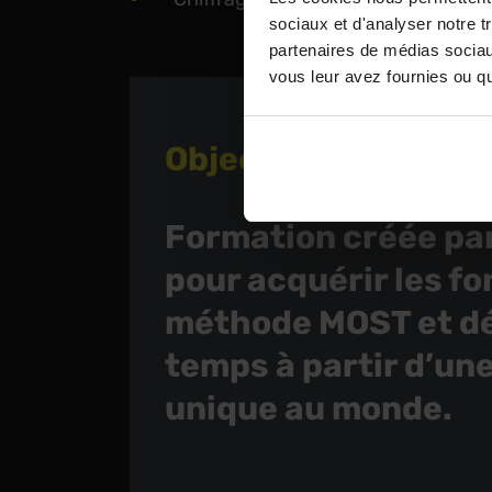
sociaux et d'analyser notre t
partenaires de médias sociaux
vous leur avez fournies ou qu'
Objectifs de la form
Formation créée par
pour acquérir les 
méthode MOST et dé
temps à partir d’un
unique au monde.