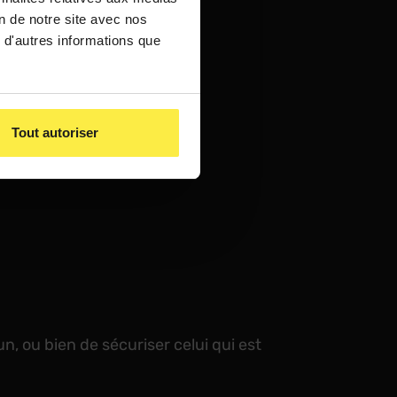
on de notre site avec nos
 d'autres informations que
Tout autoriser
sur-mesure
n, ou bien de sécuriser celui qui est