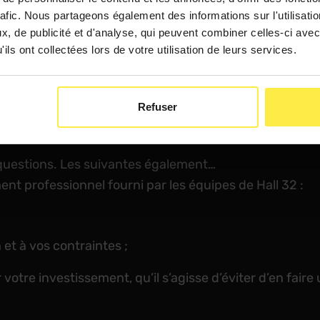
era à franchir le cap en toute confiance.
rafic. Nous partageons également des informations sur l'utilisati
, de publicité et d'analyse, qui peuvent combiner celles-ci avec
ils ont collectées lors de votre utilisation de leurs services.
Refuser
es pour vos développements 
questions. Les suivantes également…
t professionnel fourni par les équipes de Hall 32 :
et à vos contraintes ;
tre investissement, qu’il s’agisse d’éviter d’en faire u