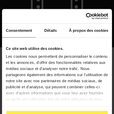
Consentement
Détails
À propos des cookies
Ce site web utilise des cookies.
Les cookies nous permettent de personnaliser le contenu
et les annonces, d'offrir des fonctionnalités relatives aux
Espace de travail
médias sociaux et d'analyser notre trafic. Nous
partageons également des informations sur l'utilisation de
notre site avec nos partenaires de médias sociaux, de
Pour vos besoins de réunions ou encore d’atelier
publicité et d'analyse, qui peuvent combiner celles-ci
dans le cadre d’un événement sur-mesure dans
avec d'autres informations que vous leur avez fournies
notre lieu, la mezzanine offre un espace de travail
ou qu'ils ont collectées lors de votre utilisation de leurs
convivial et atypique. Idéal pour sortir du cadre de
services.
la salle de réunion classique.