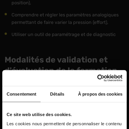
position),
Comprendre et régler les paramètres analogiques
permettant de faire varier la pression (effort),
Utiliser un outil de paramétrage et de diagnostic
Modalités de validation et
d'évaluation de la formation
Attestion de fin de formation
Consentement
Détails
À propos des cookies
QCM
Ce site web utilise des cookies.
Les cookies nous permettent de personnaliser le contenu