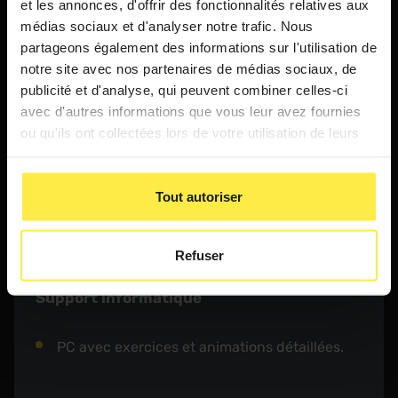
et les annonces, d'offrir des fonctionnalités relatives aux
médias sociaux et d'analyser notre trafic. Nous
partageons également des informations sur l'utilisation de
Moyens matériels
notre site avec nos partenaires de médias sociaux, de
publicité et d'analyse, qui peuvent combiner celles-ci
avec d'autres informations que vous leur avez fournies
Salle de formation
ou qu'ils ont collectées lors de votre utilisation de leurs
services.
Salle banalisée,
Tout autoriser
Vidéo projecteur interactif + audio + tableau.
Refuser
Support informatique
PC avec exercices et animations détaillées.