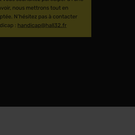
avoir, nous mettrons tout en
ptée. N’hésitez pas à contacter
dicap :
handicap@hall32.fr