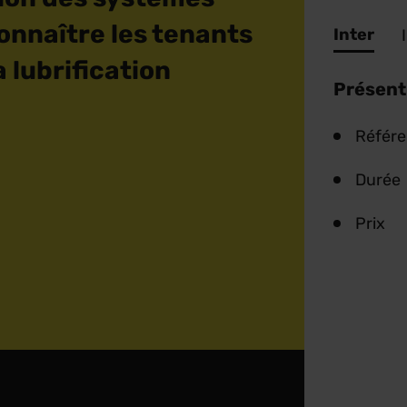
onnaître les tenants
Inter
a lubrification
Présent
Référ
Durée
Prix