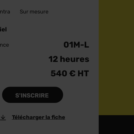
Intra
Sur mesure
iel
01M-L
ence
12 heures
540 € HT
S'INSCRIRE
Télécharger la fiche