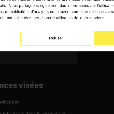
 les industriels
rafic. Nous partageons également des informations sur l'utilisati
, de publicité et d'analyse, qui peuvent combiner celles-ci avec
ondamentaux de la
ils ont collectées lors de votre utilisation de leurs services.
ystèmes
Refuser
nces visées
rification,
 lubrifiants dans le respect des