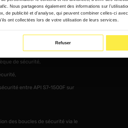
documentation, protocole de
rafic. Nous partageons également des informations sur l'utilisati
, de publicité et d'analyse, qui peuvent combiner celles-ci avec
ils ont collectées lors de votre utilisation de leurs services.
PROFINET I/O,
 (logiciel et principes de base),
Refuser
nostic du système de sécurité,
thèque de sécurité,
curité,
écurité entre API S7-1500F sur
on des boucles de sécurité via le