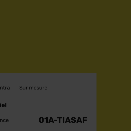
Intra
Sur mesure
iel
01A-TIASAF
ence