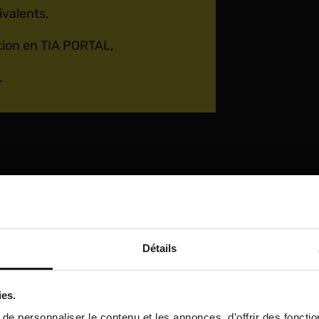
valents,
ion en TIA PORTAL,
.
et les normes de sécurité,
Détails
00F ainsi que sa périphérie et
ies.
 Safety Integrated (paramétrage,
e personnaliser le contenu et les annonces, d'offrir des fonctio