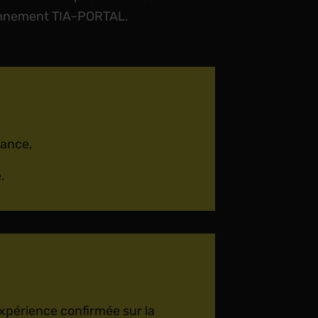
onnement TIA-PORTAL.
nance,
.
périence confirmée sur la