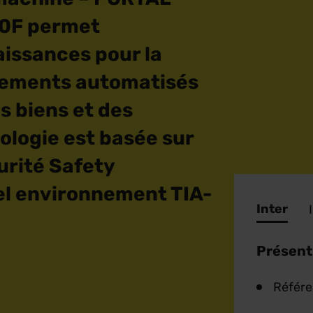
00F permet
aissances pour la
pements automatisés
s biens et des
ologie est basée sur
rité Safety
el environnement TIA-
Inter
Présent
Référ