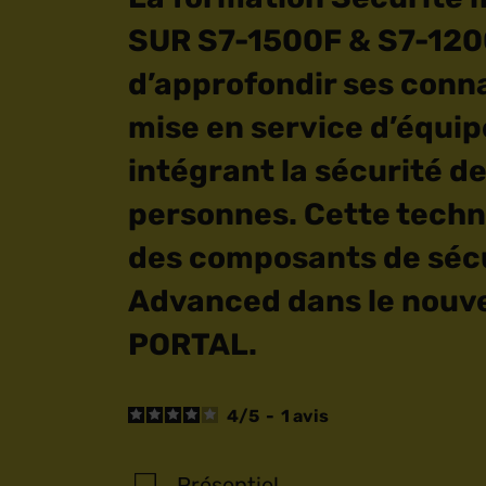
SUR S7-1500F & S7-12
d’approfondir ses conn
mise en service d’équi
intégrant la sécurité de
personnes. Cette techn
des composants de sécu
Advanced dans le nouv
PORTAL.
4
/
5
-
1
avis
Présentiel