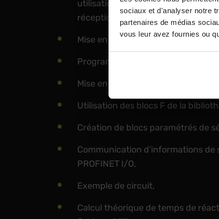
utilisation, diagnostic d’erreurs, 
sociaux et d'analyser notre t
réception),
partenaires de médias sociaux
vous leur avez fournies ou qu'
Mise en œuvre des ET200SP F sur 
Programmation avec CONT F et LOG F
Mise en œuvre et remontée du diag
Utilisation des blocs F de la biblio
Création de blocs paramétrés de sé
Communication d’informations de s
PROFINET I/O,
Exemple de circuit,
Calcul théorique de temps de réacti