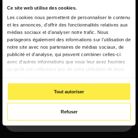
Nos certifications
Ce site web utilise des cookies.
Les cookies nous permettent de personnaliser le contenu
et les annonces, d'offrir des fonctionnalités relatives aux
médias sociaux et d'analyser notre trafic. Nous
La certification qualité Qualiopi a été délivrée pour ses actions de
partageons également des informations sur l'utilisation de
formation.
notre site avec nos partenaires de médias sociaux, de
publicité et d'analyse, qui peuvent combiner celles-ci
avec d'autres informations que vous leur avez fournies
ou qu'ils ont collectées lors de votre utilisation de leurs
services.
Tout autoriser
Abonnez-vous à notre newsletter
Refuser
E-
mail
(Nécessaire)